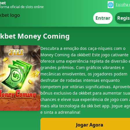
bet
🌐
Escolha 
forma oficial de slots online
Entrar
Regis
kbet Money Coming
Descubra a emoção dos caça-níqueis com o
Money Coming da okkbet! Este jogo cativante
oferece uma experiência repleta de diversão 
grandes prêmios. Com gráficos vibrantes e
mecânicas envolventes, os jogadores podem
desfrutar de rodadas intensas enquanto
competem por vitórias significativas. Aproveit
bônus exclusivo da okkbet para aumentar su
chances e eleve sua experiência de jogo com 
mais alta tecnologia da okk bet app. Jogue ag
e sinta a adrenalina!
Jogar Agora