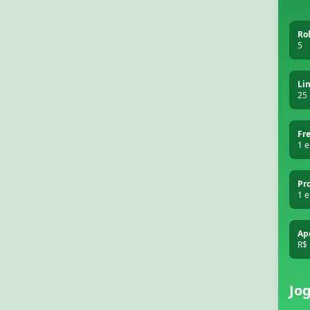
Rol
5
Li
25
Fre
1 e
Pr
1 
Ap
R$ 
Jo