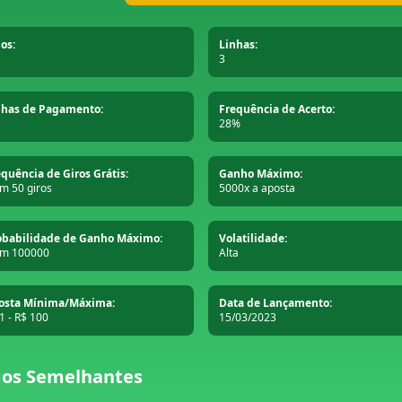
os:
Linhas:
3
nhas de Pagamento:
Frequência de Acerto:
28%
quência de Giros Grátis:
Ganho Máximo:
m 50 giros
5000x a aposta
obabilidade de Ganho Máximo:
Volatilidade:
em 100000
Alta
osta Mínima/Máxima:
Data de Lançamento:
1 - R$ 100
15/03/2023
gos Semelhantes