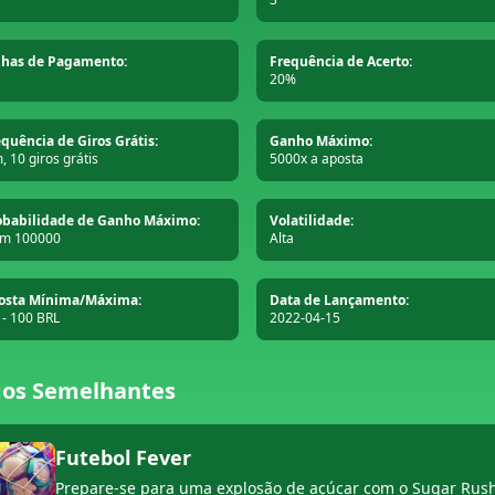
nhas de Pagamento:
Frequência de Acerto:
20%
quência de Giros Grátis:
Ganho Máximo:
, 10 giros grátis
5000x a aposta
obabilidade de Ganho Máximo:
Volatilidade:
em 100000
Alta
osta Mínima/Máxima:
Data de Lançamento:
 - 100 BRL
2022-04-15
gos Semelhantes
Futebol Fever
Prepare-se para uma explosão de açúcar com o Sugar Rus