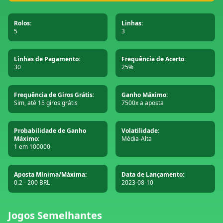
Rolos:
Linhas:
5
3
Linhas de Pagamento:
Frequência de Acerto:
30
25%
Frequência de Giros Grátis:
Ganho Máximo:
Sim, até 15 giros grátis
7500x a aposta
Probabilidade de Ganho
Volatilidade:
Máximo:
Média-Alta
1 em 100000
Aposta Mínima/Máxima:
Data de Lançamento:
0.2 - 200 BRL
2023-08-10
Jogos Semelhantes